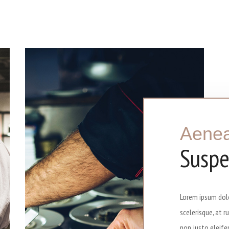
Aenea
Suspe
Lorem ipsum dolo
scelerisque, at r
non justo eleifen