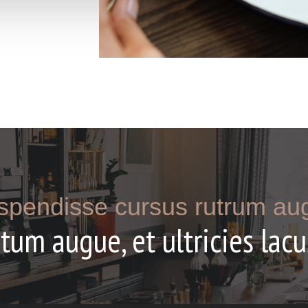
spendisse cursus rutrum au
um augue, et ultricies lacu