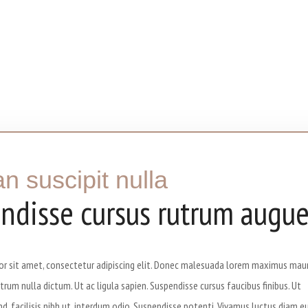
n suscipit nulla
ndisse cursus rutrum augu
r sit amet, consectetur adipiscing elit. Donec malesuada lorem maximus maur
utrum nulla dictum. Ut ac ligula sapien. Suspendisse cursus faucibus finibus. Ut
d, facilisis nibh ut, interdum odio. Suspendisse potenti. Vivamus luctus diam e